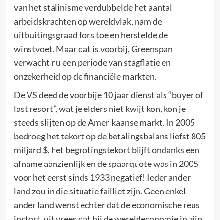
van het stalinisme verdubbelde het aantal
arbeidskrachten op wereldvlak, nam de
uitbuitingsgraad fors toe en herstelde de
winstvoet. Maar dat is voorbij, Greenspan
verwacht nu een periode van stagflatie en
onzekerheid op de financiële markten.
De VS deed de voorbije 10 jaar dienst als “buyer of
last resort”, wat je elders niet kwijt kon, kon je
steeds slijten op de Amerikaanse markt. In 2005
bedroeg het tekort op de betalingsbalans liefst 805
miljard $, het begrotingstekort blijft ondanks een
afname aanzienlijk en de spaarquote was in 2005
voor het eerst sinds 1933 negatief! Ieder ander
land zou in die situatie failliet zijn. Geen enkel
ander land wenst echter dat de economische reus
instort, uit vrees dat hij de wereldeconomie in zijn