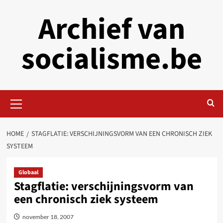
Skip
Archief van
to
content
socialisme.be
Primary
Menu
HOME
STAGFLATIE: VERSCHIJNINGSVORM VAN EEN CHRONISCH ZIEK
SYSTEEM
Globaal
Stagflatie: verschijningsvorm van
een chronisch ziek systeem
november 18, 2007