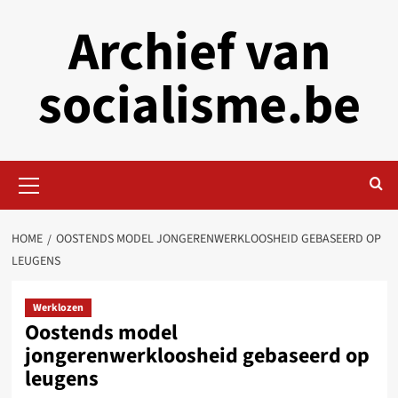
Skip
Archief van
to
content
socialisme.be
Primary
Menu
HOME
OOSTENDS MODEL JONGERENWERKLOOSHEID GEBASEERD OP
LEUGENS
Werklozen
Oostends model
jongerenwerkloosheid gebaseerd op
leugens