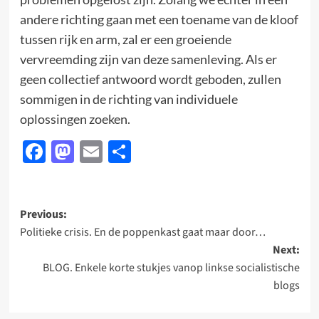
andere richting gaan met een toename van de kloof
tussen rijk en arm, zal er een groeiende
vervreemding zijn van deze samenleving. Als er
geen collectief antwoord wordt geboden, zullen
sommigen in de richting van individuele
oplossingen zoeken.
Facebook
Mastodon
Email
Delen
Post
Previous:
Politieke crisis. En de poppenkast gaat maar door…
navigation
Next:
BLOG. Enkele korte stukjes vanop linkse socialistische
blogs