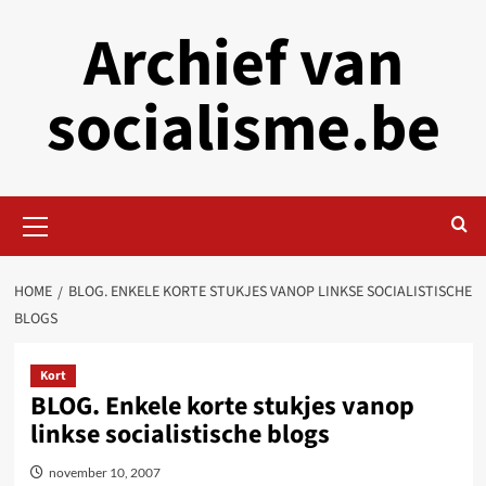
Skip
Archief van
to
content
socialisme.be
Primary
Menu
HOME
BLOG. ENKELE KORTE STUKJES VANOP LINKSE SOCIALISTISCHE
BLOGS
Kort
BLOG. Enkele korte stukjes vanop
linkse socialistische blogs
november 10, 2007