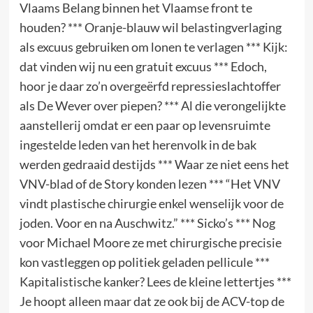
Vlaams Belang binnen het Vlaamse front te
houden? *** Oranje-blauw wil belastingverlaging
als excuus gebruiken om lonen te verlagen *** Kijk:
dat vinden wij nu een gratuit excuus *** Edoch,
hoor je daar zo’n overgeërfd repressieslachtoffer
als De Wever over piepen? *** Al die verongelijkte
aanstellerij omdat er een paar op levensruimte
ingestelde leden van het herenvolk in de bak
werden gedraaid destijds *** Waar ze niet eens het
VNV-blad of de Story konden lezen *** “Het VNV
vindt plastische chirurgie enkel wenselijk voor de
joden. Voor en na Auschwitz.” *** Sicko’s *** Nog
voor Michael Moore ze met chirurgische precisie
kon vastleggen op politiek geladen pellicule ***
Kapitalistische kanker? Lees de kleine lettertjes ***
Je hoopt alleen maar dat ze ook bij de ACV-top de