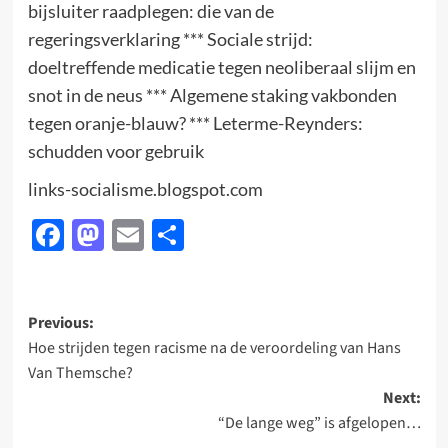
bijsluiter raadplegen: die van de
regeringsverklaring *** Sociale strijd:
doeltreffende medicatie tegen neoliberaal slijm en
snot in de neus *** Algemene staking vakbonden
tegen oranje-blauw? *** Leterme-Reynders:
schudden voor gebruik
links-socialisme.blogspot.com
Facebook
Mastodon
Email
Delen
Post
Previous:
Hoe strijden tegen racisme na de veroordeling van Hans
navigation
Van Themsche?
Next:
“De lange weg” is afgelopen…