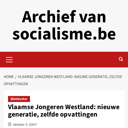
Skip
Archief van
to
content
socialisme.be
Primary
Menu
HOME
VLAAMSE JONGEREN WESTLAND: NIEUWE GENERATIE, ZELFDE
OPVATTINGEN
Blokbuster
Vlaamse Jongeren Westland: nieuwe
generatie, zelfde opvattingen
oktober 9, 2007