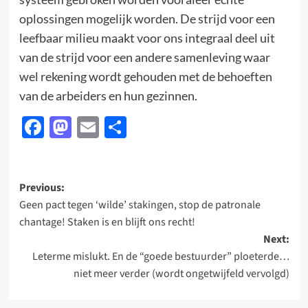
oplossingen mogelijk worden. De strijd voor een
leefbaar milieu maakt voor ons integraal deel uit
van de strijd voor een andere samenleving waar
wel rekening wordt gehouden met de behoeften
van de arbeiders en hun gezinnen.
Facebook
Mastodon
Email
Delen
Post
Previous:
Geen pact tegen ‘wilde’ stakingen, stop de patronale
navigation
chantage! Staken is en blijft ons recht!
Next:
Leterme mislukt. En de “goede bestuurder” ploeterde…
niet meer verder (wordt ongetwijfeld vervolgd)