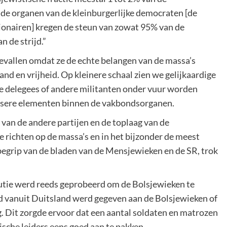
de organen van de kleinburgerlijke democraten [de
onairen] kregen de steun van zowat 95% van de
 de strijd.”
evallen omdat ze de echte belangen van de massa’s
d en vrijheid. Op kleinere schaal zien we gelijkaardige
are delegees of andere militanten onder vuur worden
tsere elementen binnen de vakbondsorganen.
an de andere partijen en de toplaag van de
 richten op de massa’s en in het bijzonder de meest
begrip van de bladen van de Mensjewieken en de SR, trok
lutie werd reeds geprobeerd om de Bolsjewieken te
ud vanuit Duitsland werd gegeven aan de Bolsjewieken of
uig. Dit zorgde ervoor dat een aantal soldaten en matrozen
sche leiders eens goed aan te pakken.