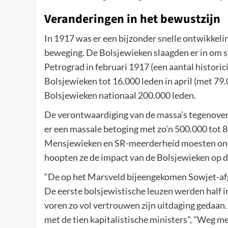
Veranderingen in het bewustzijn
In 1917 was er een bijzonder snelle ontwikkeli
beweging. De Bolsjewieken slaagden er in om sn
Petrograd in februari 1917 (een aantal historici
Bolsjewieken tot 16.000 leden in april (met 79.
Bolsjewieken nationaal 200.000 leden.
De verontwaardiging van de massa’s tegenover 
er een massale betoging met zo’n 500.000 tot 
Mensjewieken en SR-meerderheid moesten onde
hoopten ze de impact van de Bolsjewieken op d
“De op het Marsveld bijeengekomen Sowjet-afg
De eerste bolsjewistische leuzen werden half 
voren zo vol vertrouwen zijn uitdaging gedaan.
met de tien kapitalistische ministers", "Weg met