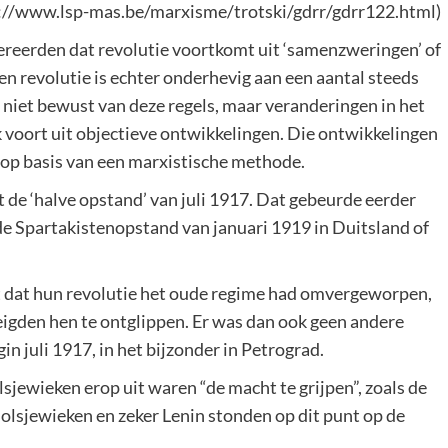
p://www.lsp-mas.be/marxisme/trotski/gdrr/gdrr122.html)
gereerden dat revolutie voortkomt uit ‘samenzweringen’ of
 Een revolutie is echter onderhevig aan een aantal steeds
l niet bewust van deze regels, maar veranderingen in het
voort uit objectieve ontwikkelingen. Die ontwikkelingen
 op basis van een marxistische methode.
 de ‘halve opstand’ van juli 1917. Dat gebeurde eerder
 de Spartakistenopstand van januari 1919 in Duitsland of
 dat hun revolutie het oude regime had omvergeworpen,
igden hen te ontglippen. Er was dan ook geen andere
n juli 1917, in het bijzonder in Petrograd.
lsjewieken erop uit waren “de macht te grijpen”, zoals de
olsjewieken en zeker Lenin stonden op dit punt op de