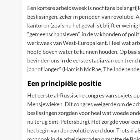
Een kortere arbeidsweek is nochtans belangrij
beslissingen, zeker in perioden van revolutie. 
kantoren (zoals nu het geval is), blijft er weini
“gemeenschapsleven”, in de vakbonden of politi
werkweek van West-Europa kent. Heel wat arbe
hoofd boven water te kunnen houden. Op basis
bevinden ons in de eerste stadia van een tre
jaar of langer.” (Hamish McRae, The Independe
Een principiële positie
Het eerste al-Russische congres van sovjets o
Mensjewieken. Dit congres weigerde om de ach
beslissingen zorgden voor heel wat woede onder
nu terug Sint-Petersburg). Het zorgde voor een 
het begin van de revolutie werd door Trotski a
maar ook in de arbeidersraden omvatte de Bolsj