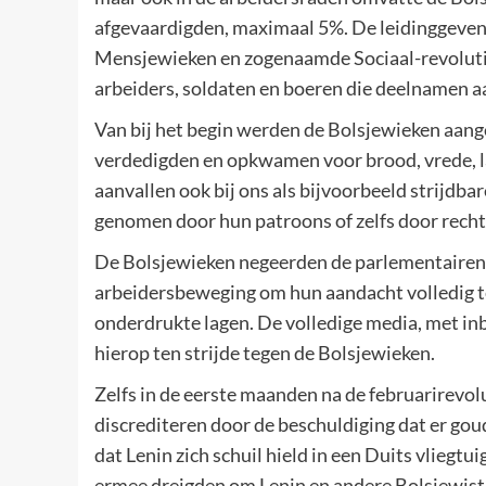
afgevaardigden, maximaal 5%. De leidinggeven
Mensjewieken en zogenaamde Sociaal-revoluti
arbeiders, soldaten en boeren die deelnamen aan
Van bij het begin werden de Bolsjewieken aang
verdedigden en opkwamen voor brood, vrede, lan
aanvallen ook bij ons als bijvoorbeeld strijdb
genomen door hun patroons of zelfs door rech
De Bolsjewieken negeerden de parlementairen v
arbeidersbeweging om hun aandacht volledig te
onderdrukte lagen. De volledige media, met in
hierop ten strijde tegen de Bolsjewieken.
Zelfs in de eerste maanden na de februarirevo
discrediteren door de beschuldiging dat er go
dat Lenin zich schuil hield in een Duits vliegt
ermee dreigden om Lenin en andere Bolsjewisti