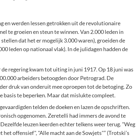
ng en werden lessen getrokken uit de revolutionaire
el te groeien en steun te winnen. Van 2.000 leden in
 stellen dat het er mogelijk 3.000 waren), groeiden de
000 leden op nationaal vlak). In de julidagen hadden de
de regering kwam tot uiting in juni 1917. Op 18 juni was
800.000 arbeiders betoogden door Petrograd. De
r druk van onderuit mee oproepen tot de betoging. Zo
e basis te beperken. Maar dat mislukte compleet.
evaardigden telden de doeken en lazen de opschriften.
ironisch opgenomen. Zeretelli had immers de avond te
 Dezelfde leuzen keerden echter telkens weer terug. "Weg
 het offensief", "Alle macht aan de Sowjets"” (Trotski’s