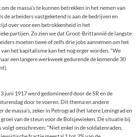
k om de massa’s te kunnen betrekken in het nemen van
Als de arbeiders vastgeketend is aan de bedrijven en
g tijd over voor een betrokkenheid in het
eke partijen. Zo zien we dat Groot-Brittannië de langste
iders moeten twee of zelfs drie jobs aannemen om het
 van het kapitalisme kan het nog erger worden. “We
nd naar een langere werkweek gedurende de komende 30
nt).
p 3 juni 1917 werd gedomineerd door de SR en de
turendag door te voeren. Dit thema en andere
 de massa’s, zeker in Petrograd (het latere Leningrad en
groei van de steun voor de Bolsjewieken. De situatie bij
ls volgt omschreven: “Niet enkel in de soldatenraden,
ewistische fractie meestal 1 tot 2% van de