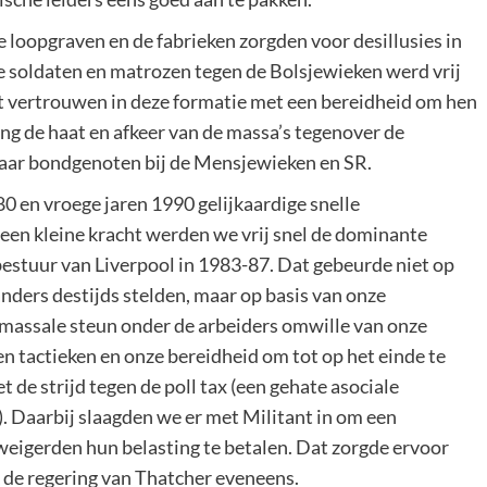
e loopgraven en de fabrieken zorgden voor desillusies in
e soldaten en matrozen tegen de Bolsjewieken werd vrij
 vertrouwen in deze formatie met een bereidheid om hen
ging de haat en afkeer van de massa’s tegenover de
 haar bondgenoten bij de Mensjewieken en SR.
0 en vroege jaren 1990 gelijkaardige snelle
een kleine kracht werden we vrij snel de dominante
dsbestuur van Liverpool in 1983-87. Dat gebeurde niet op
ders destijds stelden, maar op basis van onze
n massale steun onder de arbeiders omwille van onze
n tactieken en onze bereidheid om tot op het einde te
 de strijd tegen de poll tax (een gehate asociale
. Daarbij slaagden we er met Militant in om een
weigerden hun belasting te betalen. Dat zorgde ervoor
k de regering van Thatcher eveneens.