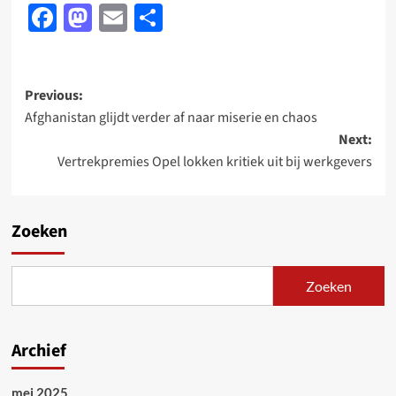
Facebook
Mastodon
Email
Delen
Post
Previous:
Afghanistan glijdt verder af naar miserie en chaos
navigation
Next:
Vertrekpremies Opel lokken kritiek uit bij werkgevers
Zoeken
Zoeken
Archief
mei 2025