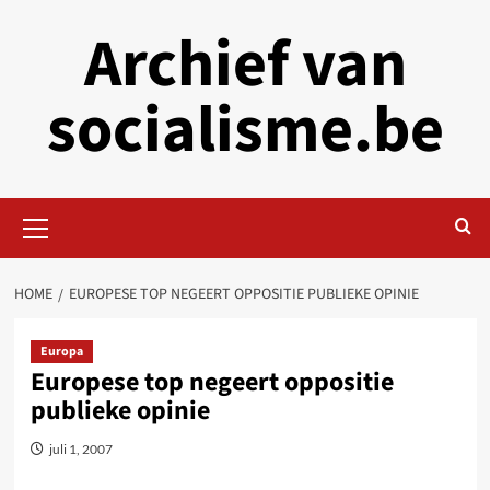
Skip
Archief van
to
content
socialisme.be
Primary
Menu
HOME
EUROPESE TOP NEGEERT OPPOSITIE PUBLIEKE OPINIE
Europa
Europese top negeert oppositie
publieke opinie
juli 1, 2007