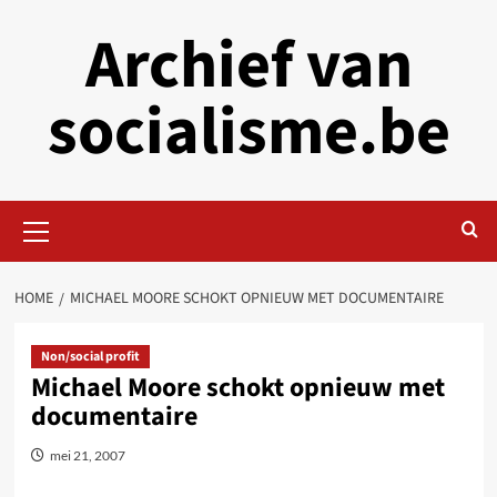
Skip
Archief van
to
content
socialisme.be
Primary
Menu
HOME
MICHAEL MOORE SCHOKT OPNIEUW MET DOCUMENTAIRE
Non/social profit
Michael Moore schokt opnieuw met
documentaire
mei 21, 2007