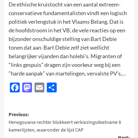
De ethische kruistocht van een aantal extreem-
conservatieve fundamentalisten vindt een logisch
politiek verlengstuk in het Vlaams Belang. Dat is
de hoofdstroom in het VB, de vele reacties op een
bijzonder onschuldige stelling van Bart Debie
tonen dat aan. Bart Debie zelf ziet wellicht
belangrijker vijanden dan holebi’s. Migranten of
“links gespuis” dragen zijn voorkeur weg bij een
“harde aanpak” van martelingen, vervalste PV’s,…
Facebook
Mastodon
Email
Delen
Post
Previous:
Henegouwse rechter blokkeert verkiezingsdeelname 8
navigation
kamerlijsten, waaronder de lijst CAP
Next: