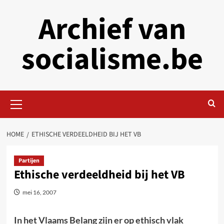
Skip
Archief van
to
content
socialisme.be
Primary
Menu
HOME
ETHISCHE VERDEELDHEID BIJ HET VB
Partijen
Ethische verdeeldheid bij het VB
mei 16, 2007
In het Vlaams Belang zijn er op ethisch vlak