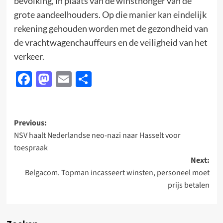
bevolking, in plaats van de winsthonger van de
grote aandeelhouders. Op die manier kan eindelijk
rekening gehouden worden met de gezondheid van
de vrachtwagenchauffeurs en de veiligheid van het
verkeer.
Facebook
Mastodon
Email
Delen
Post
Previous:
NSV haalt Nederlandse neo-nazi naar Hasselt voor
navigation
toespraak
Next:
Belgacom. Topman incasseert winsten, personeel moet
prijs betalen