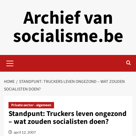
Skip
Archief van
to
content
socialisme.be
Primary
Menu
HOME
STANDPUNT: TRUCKERS LEVEN ONGEZOND – WAT ZOUDEN
SOCIALISTEN DOEN?
Private sector - algemeen
Standpunt: Truckers leven ongezond
– wat zouden socialisten doen?
april 12, 2007