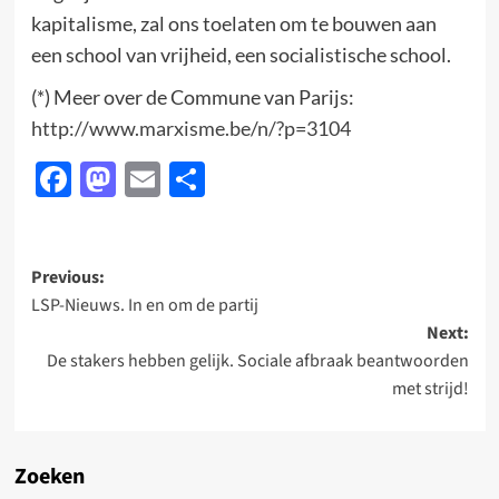
kapitalisme, zal ons toelaten om te bouwen aan
een school van vrijheid, een socialistische school.
(*) Meer over de Commune van Parijs:
http://www.marxisme.be/n/?p=3104
Facebook
Mastodon
Email
Delen
Post
Previous:
LSP-Nieuws. In en om de partij
navigation
Next:
De stakers hebben gelijk. Sociale afbraak beantwoorden
met strijd!
Zoeken