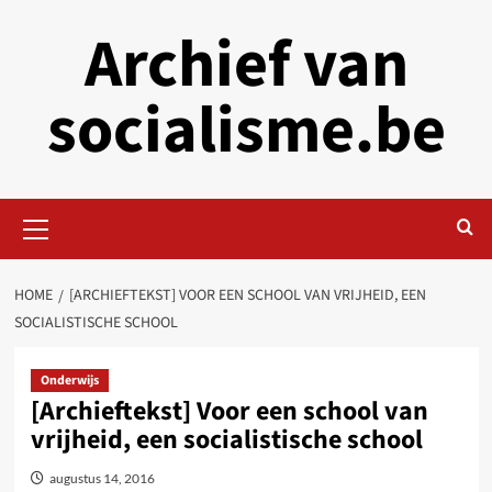
Skip
Archief van
to
content
socialisme.be
Primary
Menu
HOME
[ARCHIEFTEKST] VOOR EEN SCHOOL VAN VRIJHEID, EEN
SOCIALISTISCHE SCHOOL
Onderwijs
[Archieftekst] Voor een school van
vrijheid, een socialistische school
augustus 14, 2016