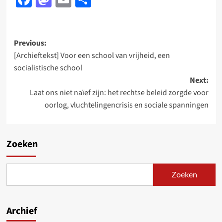
Post
Previous:
[Archieftekst] Voor een school van vrijheid, een
navigation
socialistische school
Next:
Laat ons niet naïef zijn: het rechtse beleid zorgde voor
oorlog, vluchtelingencrisis en sociale spanningen
Zoeken
Zoeken
Archief