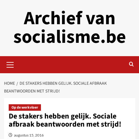
Skip
Archief van
to
content
socialisme.be
Primary
Menu
HOME
DE STAKERS HEBBEN GELIJK. SOCIALE AFBRAAK
BEANTWOORDEN MET STRIJD!
Op de werkvloer
De stakers hebben gelijk. Sociale
afbraak beantwoorden met strijd!
augustus 15, 2016