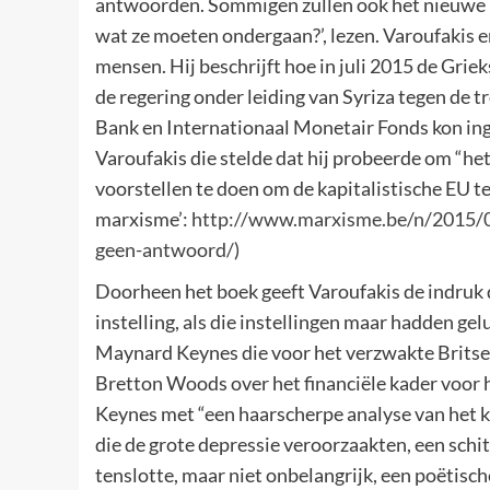
antwoorden. Sommigen zullen ook het nieuwe b
wat ze moeten ondergaan?’, lezen. Varoufakis er
mensen. Hij beschrijft hoe in juli 2015 de Griek
de regering onder leiding van Syriza tegen de
Bank en Internationaal Monetair Fonds kon inga
Varoufakis die stelde dat hij probeerde om “he
voorstellen te doen om de kapitalistische EU te
marxisme’:
http://www.marxisme.be/n/2015/0
geen-antwoord/
)
Doorheen het boek geeft Varoufakis de indruk
instelling, als die instellingen maar hadden ge
Maynard Keynes die voor het verzwakte Britse
Bretton Woods over het financiële kader voor
Keynes met “een haarscherpe analyse van het k
die de grote depressie veroorzaakten, een schi
tenslotte, maar niet onbelangrijk, een poëtisc