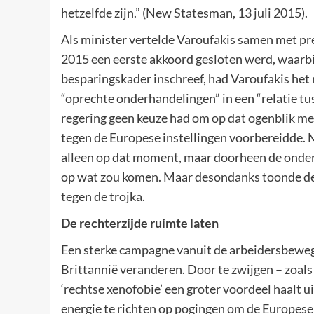
hetzelfde zijn.” (New Statesman, 13 juli 2015).
Als minister vertelde Varoufakis samen met pre
2015 een eerste akkoord gesloten werd, waarbij
besparingskader inschreef, had Varoufakis het 
“oprechte onderhandelingen” in een “relatie tus
regering geen keuze had om op dat ogenblik me
tegen de Europese instellingen voorbereidde. Ma
alleen op dat moment, maar doorheen de onder
op wat zou komen. Maar desondanks toonde de 
tegen de trojka.
De rechterzijde ruimte laten
Een sterke campagne vanuit de arbeidersbewegin
Brittannië veranderen. Door te zwijgen – zoal
‘rechtse xenofobie’ een groter voordeel haalt
energie te richten op pogingen om de Europese i