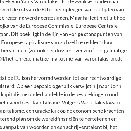
oek van Yanis Varoufakis, ‘En de zwakken ondergaan
kent de rol van de EU in het opleggen van het lijden van
se regering werd neergeslagen. Maar hij legt niet uit hoe
 trojka van de Europese Commissie, Europese Centrale
an. Dit boek ligt in de lijn van vorige standpunten van
t Europese kapitalisme van zichzelf te redden” door
 hervormen. (zie ook het dossier over zijn ‘onregelmatige
4/het-onregelmatige-marxisme-van-varoufakis-biedt-
 dat de EU kon hervormd worden tot een rechtvaardige
luisterd. Op een bepaald ogenblik verwijst hij naar John
 kapitalisme onderhandelde in de besprekingen rond
 het naoorlogse kapitalisme. Volgens Varoufakis kwam
apitalisme, een unieke kijk op de economische krachten
tterend plan om de wereldfinanciën te hertekenen en
he aanpak van woorden en een schrijverstalent bij het