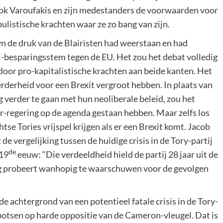
 ook Varoufakis en zijn medestanders de voorwaarden voor
listische krachten waar ze zo bang van zijn.
yn de druk van de Blairisten had weerstaan en had
i-besparingsstem tegen de EU. Het zou het debat volledig
oor pro-kapitalistische krachten aan beide kanten. Het
rderheid voor een Brexit vergroot hebben. In plaats van
g verder te gaan met hun neoliberale beleid, zou het
r-regering op de agenda gestaan hebben. Maar zelfs los
tse Tories vrijspel krijgen als er een Brexit komt. Jacob
de vergelijking tussen de huidige crisis in de Tory-partij
de
 19
eeuw: “Die verdeeldheid hield de partij 28 jaar uit de
ogg probeert wanhopig te waarschuwen voor de gevolgen
e achtergrond van een potentieel fatale crisis in de Tory-
botsen op harde oppositie van de Cameron-vleugel. Dat is