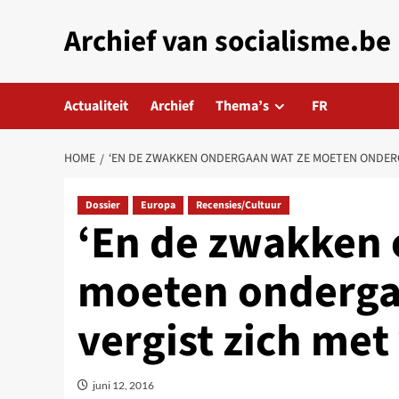
Skip
Archief van socialisme.be
to
content
Actualiteit
Archief
Thema’s
FR
HOME
‘EN DE ZWAKKEN ONDERGAAN WAT ZE MOETEN ONDERGA
Dossier
Europa
Recensies/Cultuur
‘En de zwakken 
moeten ondergaa
vergist zich met
juni 12, 2016