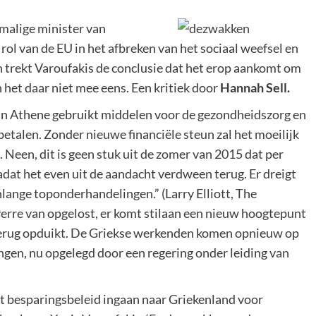
malige minister van
 rol van de EU in het afbreken van het sociaal weefsel en
 trekt Varoufakis de conclusie dat het erop aankomt om
 het daar niet mee eens. Een kritiek door
Hannah Sell.
g in Athene gebruikt middelen voor de gezondheidszorg en
etalen. Zonder nieuwe financiële steun zal het moeilijk
. Neen, dit is geen stuk uit de zomer van 2015 dat per
adat het even uit de aandacht verdween terug. Er dreigt
ange toponderhandelingen.” (Larry Elliott, The
s verre van opgelost, er komt stilaan een nieuw hoogtepunt
ie terug opduikt. De Griekse werkenden komen opnieuw op
ingen, nu opgelegd door een regering onder leiding van
et besparingsbeleid ingaan naar Griekenland voor