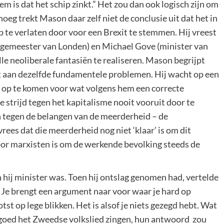
em is dat het schip zinkt.” Het zou dan ook logisch zijn om
g trekt Mason daar zelf niet de conclusie uit dat het in
p te verlaten door voor een Brexit te stemmen. Hij vreest
rgemeester van Londen) en Michael Gove (minister van
lle neoliberale fantasiën te realiseren. Mason begrijpt
dt aan dezelfde fundamentele problemen. Hij wacht op een
 om op te komen voor wat volgens hem een correcte
 strijd tegen het kapitalisme nooit vooruit door te
n tegen de belangen van de meerderheid – de
rees dat die meerderheid nog niet ‘klaar’ is om dit
oor marxisten is om de werkende bevolking steeds de
 hij minister was. Toen hij ontslag genomen had, vertelde
“Je brengt een argument naar voor waar je hard op
tst op lege blikken. Het is alsof je niets gezegd hebt. Wat
vengoed het Zweedse volkslied zingen, hun antwoord zou