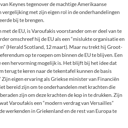
aag van Keynes tegenover de machtige Amerikaanse
 vergelijking met zijn eigen rol in de onderhandelingen
eerde bij te brengen.
 met de EU, is Varoufakis voorstander om er deel van te
der omschreef hij de EU als een “mislukte organisatie en
” (Herald Scotland, 12 maart). Maar nu trekt hij Groot-
referendum op te roepen om binnen de EU te blijven. Een
 een hervorming mogelijk is. Het blijft bij het idee dat
m terug te keren naar de tekentafel kunnen de basis
 Zijn eigen ervaring als Griekse minister van Financiën
niet bereid zijn om te onderhandelen met krachten die
beraden zijn om deze krachten de kop in te drukken. Zijn
wat Varoufakis een “modern verdrag van Versailles”
de werkenden in Griekenland en de rest van Europa te