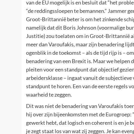
van de EU mogelijk is en besluit dat “het proble
“de reddingssloepen te bemannen.” Jammer genoe
Groot-Brittannië beter is om het zinkende schi
namelijk dat dit Boris Johnson (voormalige bu
Justitie) zou toelaten om in Groot-Brittannië a
meer dan Varoufakis, maar zijn benadering lij
ogenblik in de toekomst – als de tijd rijp is –
benadering van een Brexit is. Maar we helpen de
pleiten voor een standpunt dat objectief gezie
arbeidersklasse – ingaat vanuit de subjectieve v
standpunt te horen. Een van de eerste regels v
waarheid te zeggen.
Dit was niet de benadering van Varoufakis toen
hij over zijn bijeenkomsten met de Eurogroep: 
gewerkt hebt, dat logisch en coherent is en je bo
je zegt staat los van wat zij zeggen. Je kan e