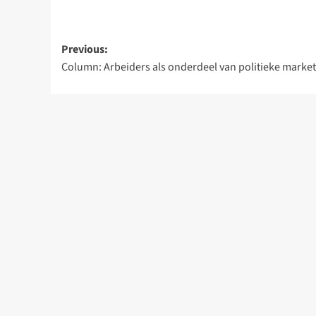
Post
Previous:
Column: Arbeiders als onderdeel van politieke marke
navigation