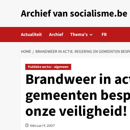
Skip
Archief van socialisme.be
to
content
Actualiteit
Archief
Thema’s
FR
HOME
BRANDWEER IN ACTIE. REGERING EN GEMEENTEN BESPA
Publieke sector - algemeen
Brandweer in ac
gemeenten bespa
onze veiligheid!
februari 9, 2007