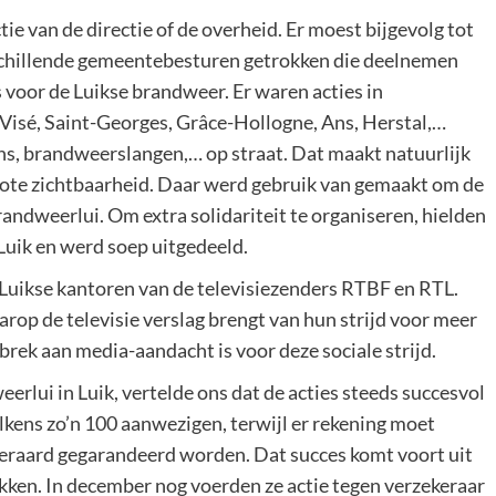
e van de directie of de overheid. Er moest bijgevolg tot
schillende gemeentebesturen getrokken die deelnemen
 voor de Luikse brandweer. Er waren acties in
Visé, Saint-Georges, Grâce-Hollogne, Ans, Herstal,…
s, brandweerslangen,… op straat. Dat maakt natuurlijk
grote zichtbaarheid. Daar werd gebruik van gemaakt om de
randweerlui. Om extra solidariteit te organiseren, hielden
 Luik en werd soep uitgedeeld.
 Luikse kantoren van de televisiezenders RTBF en RTL.
op de televisie verslag brengt van hun strijd voor meer
brek aan media-aandacht is voor deze sociale strijd.
erlui in Luik, vertelde ons dat de acties steeds succesvol
elkens zo’n 100 aanwezigen, terwijl er rekening moet
eraard gegarandeerd worden. Dat succes komt voort uit
kken. In december nog voerden ze actie tegen verzekeraar