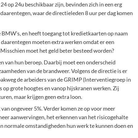
4 op 24u beschikbaar zijn, bevinden zich in een erg
 daarentegen, waar de directieleden 8 uur per dag komen
ke BMW’s, en heeft toegang tot kredietkaarten op naam
i daarentegen moeten extra werken omdat er een
 Misschien moet het geld beter besteed worden?
en van hun beroep. Daarbij moet een onderscheid
aamheden van de brandweer. Volgens de directie is er
pakweg de arbeiders van de GRIMP (Interventiegroep in
s op grote hoogtes en vanop hijskranen werken. Zij
ren, maar krijgen geen extra loon.
 van ongeveer 5%. Verder komen ze op voor meer
eer aanwervingen, het erkennen van het risicogehalte
m in normale omstandigheden hun werk te kunnen doen en