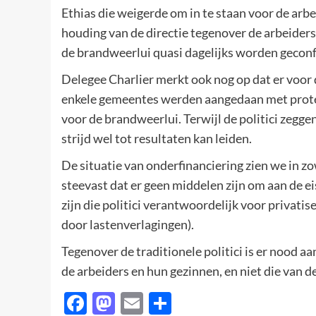
Ethias die weigerde om in te staan voor de arb
houding van de directie tegenover de arbeider
de brandweerlui quasi dagelijks worden gecon
Delegee Charlier merkt ook nog op dat er voor 
enkele gemeentes werden aangedaan met protes
voor de brandweerlui. Terwijl de politici zegge
strijd wel tot resultaten kan leiden.
De situatie van onderfinanciering zien we in z
steevast dat er geen middelen zijn om aan de e
zijn die politici verantwoordelijk voor privati
door lastenverlagingen).
Tegenover de traditionele politici is er nood a
de arbeiders en hun gezinnen, en niet die van 
Facebook
Mastodon
Email
Delen