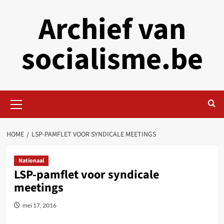
Skip
Archief van
to
content
socialisme.be
Primary
Menu
HOME
LSP-PAMFLET VOOR SYNDICALE MEETINGS
Nationaal
LSP-pamflet voor syndicale
meetings
mei 17, 2016