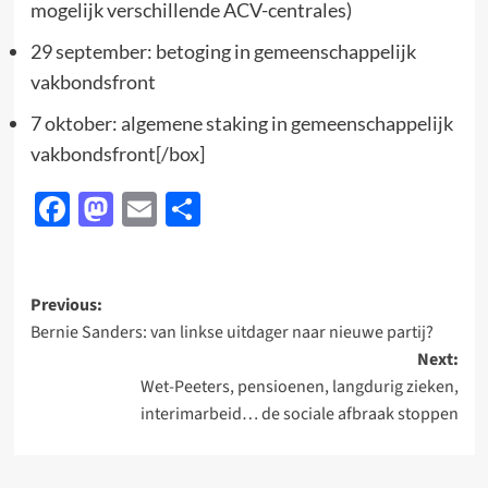
mogelijk verschillende ACV-centrales)
29 september: betoging in gemeenschappelijk
vakbondsfront
7 oktober: algemene staking in gemeenschappelijk
vakbondsfront[/box]
Facebook
Mastodon
Email
Delen
Post
Previous:
Bernie Sanders: van linkse uitdager naar nieuwe partij?
navigation
Next:
Wet-Peeters, pensioenen, langdurig zieken,
interimarbeid… de sociale afbraak stoppen