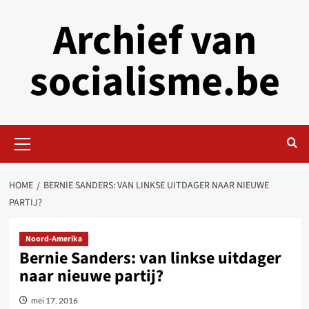
Skip
Archief van
to
content
socialisme.be
Primary
Menu
HOME
BERNIE SANDERS: VAN LINKSE UITDAGER NAAR NIEUWE
PARTIJ?
Noord-Amerika
Bernie Sanders: van linkse uitdager
naar nieuwe partij?
mei 17, 2016