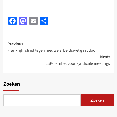
Facebook
Mastodon
Email
Delen
Post
Previous:
Frankrijk: strijd tegen nieuwe arbeidswet gaat door
navigation
Next:
LSP-pamflet voor syndicale meetings
Zoeken
Zoeken