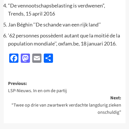
“De vennootschapsbelasting is verdwenen”,
Trends, 15 april 2016
Jan Béghin ‘‘De schande van een rijk land’’
‘62 personnes possèdent autant que la moitié de la
population mondiale’’, oxfam.be, 18 januari 2016.
Facebook
Mastodon
Email
Delen
Post
Previous:
LSP-Nieuws. In en om de partij
navigation
Next:
“Twee op drie van zwartwerk verdachte langdurig zieken
onschuldig”