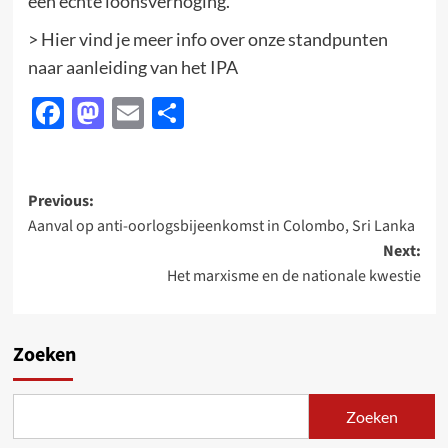
een echte loonsverhoging.
> Hier vind je meer info over onze standpunten
naar aanleiding van het IPA
Facebook
Mastodon
Email
Delen
Post
Previous:
Aanval op anti-oorlogsbijeenkomst in Colombo, Sri Lanka
navigation
Next:
Het marxisme en de nationale kwestie
Zoeken
Zoeken