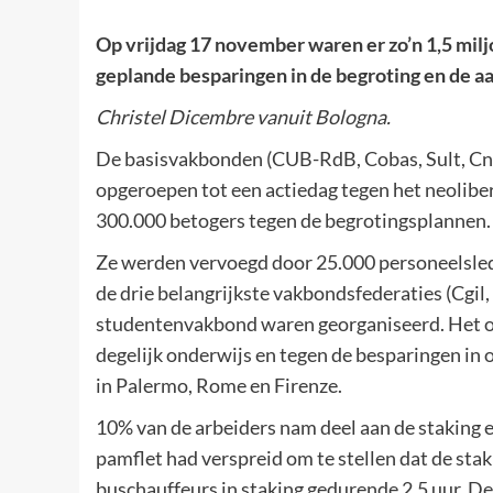
Op vrijdag 17 november waren er zo’n 1,5 milj
geplande besparingen in de begroting en de aa
Christel Dicembre vanuit Bologna.
De basisvakbonden (CUB-RdB, Cobas, Sult, Cnl
opgeroepen tot een actiedag tegen het neoliber
300.000 betogers tegen de begrotingsplannen.
Ze werden vervoegd door 25.000 personeelsled
de drie belangrijkste vakbondsfederaties (Cgil,
studentenvakbond waren georganiseerd. Het o
degelijk onderwijs en tegen de besparingen in
in Palermo, Rome en Firenze.
10% van de arbeiders nam deel aan de staking e
pamflet had verspreid om te stellen dat de stak
buschauffeurs in staking gedurende 2,5 uur. De t