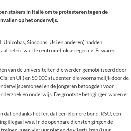
oen stakers in Italië om te protesteren tegen de
nvallen op het onderwijs.
, Unicobas, Sincobas, Usi en anderen) hadden
aal beleid van de centrum-linkse regering. Er waren
en van de universiteiten die werden gemobiliseerd door
 Cisl en Uil) en 50.000 studenten die voornamelijk door de
nderwijspersoneel en de jongeren betoogden voor
 onderzoek en onderwijs. De grootste betogingen waren er
n dat ondanks het feit dat een kleinere bond, RSU, een
ing illegaal was. In de openbare diensten gingen de
reinen lagen vier uur plat en de vliegtuigen 8 uur.