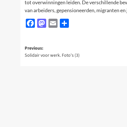
tot overwinningen leiden. De verschillende 
van arbeiders, gepensioneerden, migranten en 
Facebook
Mastodon
Email
Delen
Post
Previous:
Solidair voor werk. Foto's (3)
navigation