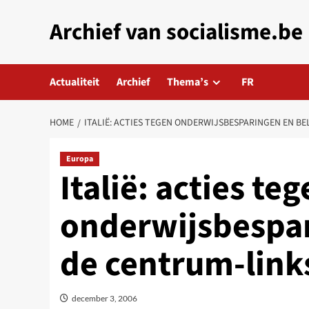
Skip
Archief van socialisme.be
to
content
Actualiteit
Archief
Thema’s
FR
HOME
ITALIË: ACTIES TEGEN ONDERWIJSBESPARINGEN EN BE
Europa
Italië: acties te
onderwijsbespar
de centrum-link
december 3, 2006