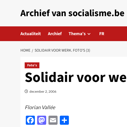
Skip
Archief van socialisme.be
to
content
Actualiteit
Archief
Thema’s
FR
HOME
SOLIDAIR VOOR WERK. FOTO'S (3)
Foto's
Solidair voor wer
december 2, 2006
Florian Vallée
Facebook
Mastodon
Email
Delen