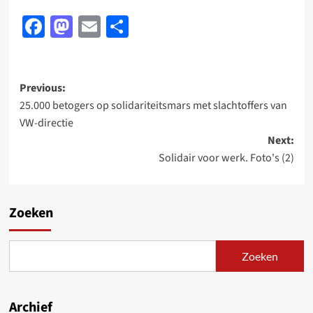
Facebook
Mastodon
Email
Delen
Post
Previous:
25.000 betogers op solidariteitsmars met slachtoffers van
navigation
VW-directie
Next:
Solidair voor werk. Foto's (2)
Zoeken
Zoeken
Archief