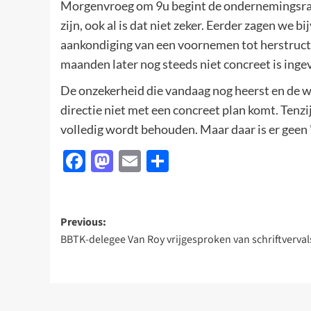
Morgenvroeg om 9u begint de ondernemingsraad
zijn, ook al is dat niet zeker. Eerder zagen we
aankondiging van een voornemen tot herstruct
maanden later nog steeds niet concreet is inge
De onzekerheid die vandaag nog heerst en de wo
directie niet met een concreet plan komt. Tenz
volledig wordt behouden. Maar daar is er geen
Facebook
Mastodon
Email
Delen
Post
Previous:
BBTK-delegee Van Roy vrijgesproken van schriftverval
navigation