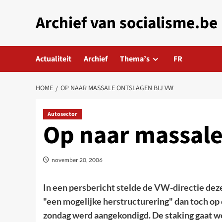
Skip
Archief van socialisme.be
to
content
Actualiteit
Archief
Thema’s
FR
HOME
OP NAAR MASSALE ONTSLAGEN BIJ VW
Autosector
Op naar massale
november 20, 2006
In een persbericht stelde de VW-directie d
"een mogelijke herstructurering" dan toch op 
zondag werd aangekondigd. De staking gaat we