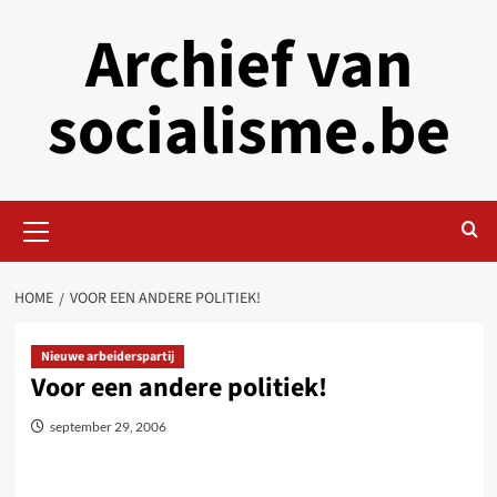
Skip
Archief van
to
content
socialisme.be
Primary
Menu
HOME
VOOR EEN ANDERE POLITIEK!
Nieuwe arbeiderspartij
Voor een andere politiek!
september 29, 2006