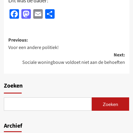
Dit was de dader:
Facebook
Mastodon
Email
Delen
Post
Previous:
Voor een andere politiek!
navigation
Next:
Sociale woningbouw voldoet niet aan de behoeften
Zoeken
Zoeken
Archief