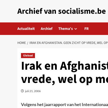
Skip
Archief van socialisme.be
to
content
Actualiteit
Archief
Thema’s
FR
HOME
IRAK EN AFGHANISTAN. GEEN ZICHT OP VREDE, WEL O
Globaal
Irak en Afghanis
vrede, wel op 
juli 21, 2006
Volgens het jaarrapport van het Internationaal