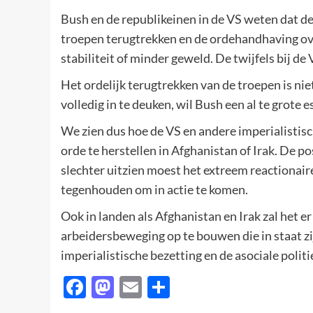
Bush en de republikeinen in de VS weten dat d
troepen terugtrekken en de ordehandhaving ove
stabiliteit of minder geweld. De twijfels bij de 
Het ordelijk terugtrekken van de troepen is niet
volledig in te deuken, wil Bush een al te grote 
We zien dus hoe de VS en andere imperialistisch
orde te herstellen in Afghanistan of Irak. De p
slechter uitzien moest het extreem reactionaire
tegenhouden om in actie te komen.
Ook in landen als Afghanistan en Irak zal het 
arbeidersbeweging op te bouwen die in staat zi
imperialistische bezetting en de asociale polit
Facebook
Mastodon
Email
Delen