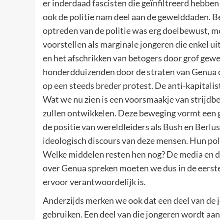
er inderdaad fascisten die geïnfiltreerd hebben
ook de politie nam deel aan de gewelddaden. Be
optreden van de politie was erg doelbewust, m
voorstellen als marginale jongeren die enkel ui
en het afschrikken van betogers door grof gew
honderdduizenden door de straten van Genua op 
op een steeds breder protest. De anti-kapitali
Wat we nu zien is een voorsmaakje van strijd
zullen ontwikkelen. Deze beweging vormt een g
de positie van wereldleiders als Bush en Berlu
ideologisch discours van deze mensen. Hun pol
Welke middelen resten hen nog? De media en de 
over Genua spreken moeten we dus in de eerst
ervoor verantwoordelijk is.
Anderzijds merken we ook dat een deel van de j
gebruiken. Een deel van die jongeren wordt aang