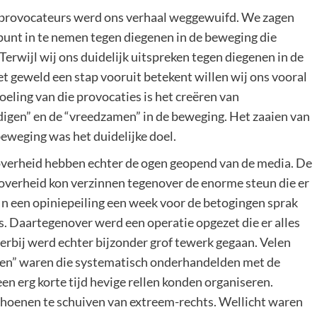
eprovocateurs werd ons verhaal weggewuifd. We zagen
unt in te nemen tegen diegenen in de beweging die
erwijl wij ons duidelijk uitspreken tegen diegenen in de
et geweld een stap vooruit betekent willen wij ons vooral
oeling van die provocaties is het creëren van
gen” en de “vreedzamen” in de beweging. Het zaaien van
beweging was het duidelijke doel.
e overheid hebben echter de ogen geopend van de media. De
 overheid kon verzinnen tegenover de enorme steun die er
In een opiniepeiling een week voor de betogingen sprak
es. Daartegenover werd een operatie opgezet die er alles
erbij werd echter bijzonder grof tewerk gegaan. Velen
ngeren” waren die systematisch onderhandelden met de
een erg korte tijd hevige rellen konden organiseren.
choenen te schuiven van extreem-rechts. Wellicht waren