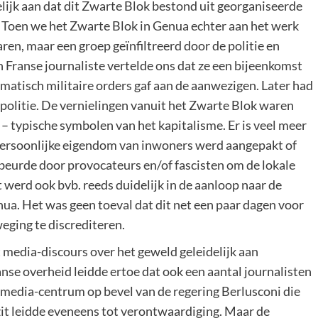
jk aan dat dit Zwarte Blok bestond uit georganiseerde
. Toen we het Zwarte Blok in Genua echter aan het werk
ren, maar een groep geïnfiltreerd door de politie en
 Franse journaliste vertelde ons dat ze een bijeenkomst
ematisch militaire orders gaf aan de aanwezigen. Later had
politie. De vernielingen vanuit het Zwarte Blok waren
 – typische symbolen van het kapitalisme. Er is veel meer
 persoonlijke eigendom van inwoners werd aangepakt of
gebeurde door provocateurs en/of fascisten om de lokale
 werd ook bvb. reeds duidelijk in de aanloop naar de
ua. Het was geen toeval dat dit net een paar dagen voor
eging te discrediteren.
t media-discours over het geweld geleidelijk aan
anse overheid leidde ertoe dat ook een aantal journalisten
 media-centrum op bevel van de regering Berlusconi die
ezit leidde eveneens tot verontwaardiging. Maar de