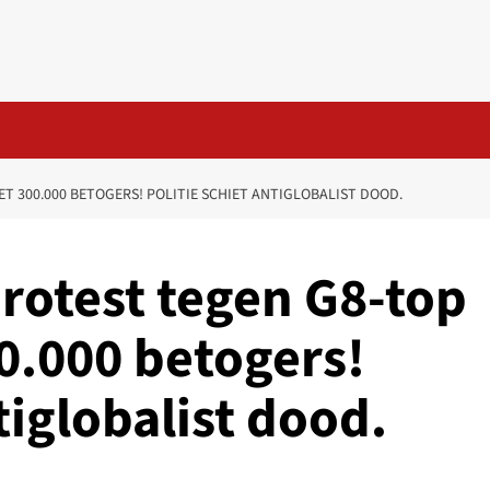
ET 300.000 BETOGERS! POLITIE SCHIET ANTIGLOBALIST DOOD.
Protest tegen G8-top
0.000 betogers!
tiglobalist dood.