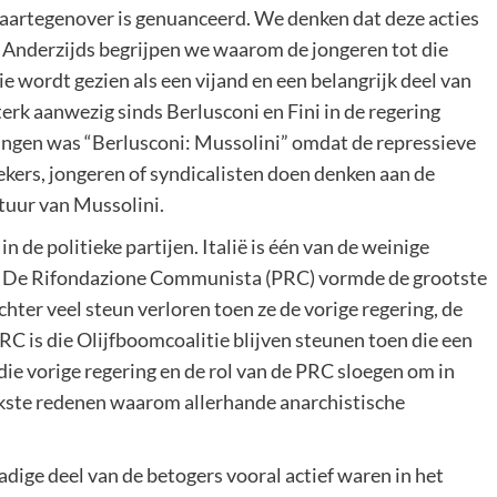
 daartegenover is genuanceerd. We denken dat deze acties
 Anderzijds begrijpen we waarom de jongeren tot die
 wordt gezien als een vijand en een belangrijk deel van
sterk aanwezig sinds Berlusconi en Fini in de regering
gingen was “Berlusconi: Mussolini” omdat de repressieve
kers, jongeren of syndicalisten doen denken aan de
tuur van Mussolini.
 de politieke partijen. Italië is één van de weinige
en. De Rifondazione Communista (PRC) vormde de grootste
chter veel steun verloren toen ze de vorige regering, de
RC is die Olijfboomcoalitie blijven steunen toen die een
 die vorige regering en de rol van de PRC sloegen om in
rijkste redenen waarom allerhande anarchistische
ge deel van de betogers vooral actief waren in het