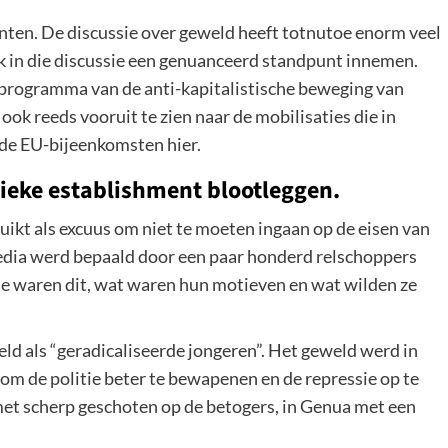
unten. De discussie over geweld heeft totnutoe enorm veel
ok in die discussie een genuanceerd standpunt innemen.
t programma van de anti-kapitalistische beweging van
n ook reeds vooruit te zien naar de mobilisaties die in
 de EU-bijeenkomsten hier.
tieke establishment blootleggen.
ikt als excuus om niet te moeten ingaan op de eisen van
edia werd bepaald door een paar honderd relschoppers
wie waren dit, wat waren hun motieven en wat wilden ze
d als “geradicaliseerde jongeren”. Het geweld werd in
m de politie beter te bewapenen en de repressie op te
met scherp geschoten op de betogers, in Genua met een