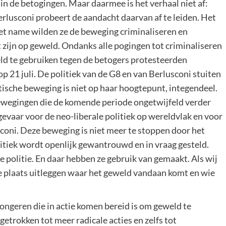
 in de betogingen. Maar daarmee is het verhaal niet af:
rlusconi probeert de aandacht daarvan af te leiden. Het
et name wilden ze de beweging criminaliseren en
t zijn op geweld. Ondanks alle pogingen tot criminaliseren
eld te gebruiken tegen de betogers protesteerden
21 juli. De politiek van de G8 en van Berlusconi stuiten
stische beweging is niet op haar hoogtepunt, integendeel.
bewegingen die de komende periode ongetwijfeld verder
evaar voor de neo-liberale politiek op wereldvlak en voor
sconi. Deze beweging is niet meer te stoppen door het
itiek wordt openlijk gewantrouwd en in vraag gesteld.
politie. En daar hebben ze gebruik van gemaakt. Als wij
e plaats uitleggen waar het geweld vandaan komt en wie
ongeren die in actie komen bereid is om geweld te
etrokken tot meer radicale acties en zelfs tot