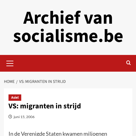
Skip
Archief van
to
content
socialisme.be
Primary
Menu
HOME
VS: MIGRANTEN IN STRIJD
Asiel
VS: migranten in strijd
juni 15, 2006
In de Verenigde Staten kwamen miljoenen