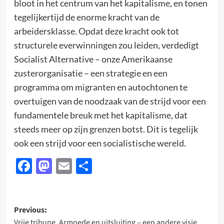
bloot in het centrum van het kapitalisme, en tonen
tegelijkertijd de enorme kracht van de
arbeidersklasse. Opdat deze kracht ook tot
structurele everwinningen zou leiden, verdedigt
Socialist Alternative – onze Amerikaanse
zusterorganisatie – een strategie en een
programma om migranten en autochtonen te
overtuigen van de noodzaak van de strijd voor een
fundamentele breuk met het kapitalisme, dat
steeds meer op zijn grenzen botst. Dit is tegelijk
ook een strijd voor een socialistische wereld.
Facebook
Mastodon
Email
Delen
Post
Previous:
Vrije tribune. Armoede en uitsluiting – een andere visie