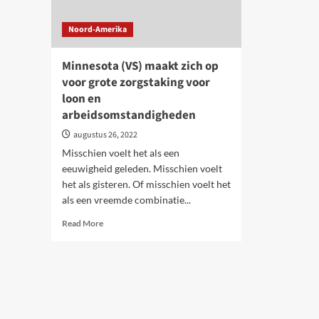
Noord-Amerika
Minnesota (VS) maakt zich op
voor grote zorgstaking voor
loon en
arbeidsomstandigheden
augustus 26, 2022
Misschien voelt het als een
eeuwigheid geleden. Misschien voelt
het als gisteren. Of misschien voelt het
als een vreemde combinatie...
Read
Read More
more
about
Minnesota
(VS)
maakt
zich
op