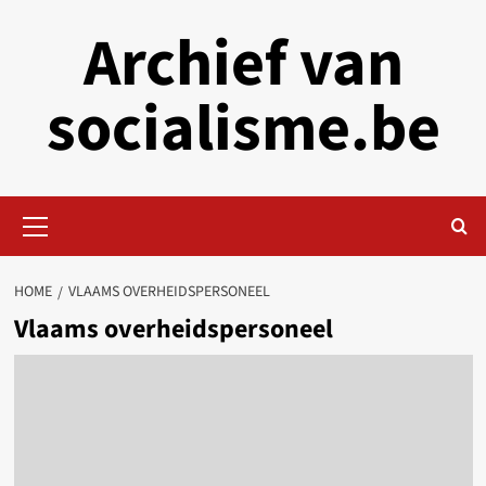
Skip
Archief van
to
content
socialisme.be
Primary
Menu
HOME
VLAAMS OVERHEIDSPERSONEEL
Vlaams overheidspersoneel