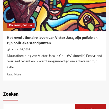
Recensies/Cultuur
Het revolutionaire leven van Victor Jara, zijn poëzie en
zijn politieke standpunten
januari 16, 2016
Muurafbeelding van Victor Jara in Chili (Wikimedia) Een vriend
overleed recent en ik werd aangemoedigd om enkele van zijn
van...
Read
Read More
more
about
Het
revolutionaire
Zoeken
leven
van
Victor