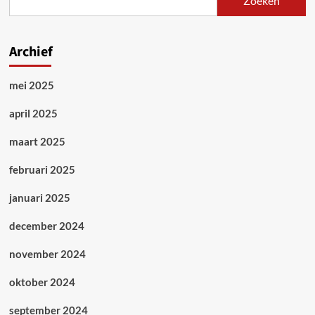
Zoeken
Jara,
zijn
poëzie
en
Archief
zijn
politieke
mei 2025
standpunten
april 2025
maart 2025
februari 2025
januari 2025
december 2024
november 2024
oktober 2024
september 2024