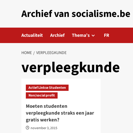
Skip
Archief van socialisme.be
to
content
Actualiteit
Archief
Thema’s
FR
HOME
VERPLEEGKUNDE
verpleegkunde
Actief Linkse Studenten
Non/social profit
Moeten studenten
verpleegkunde straks een jaar
gratis werken?
november 3, 2015