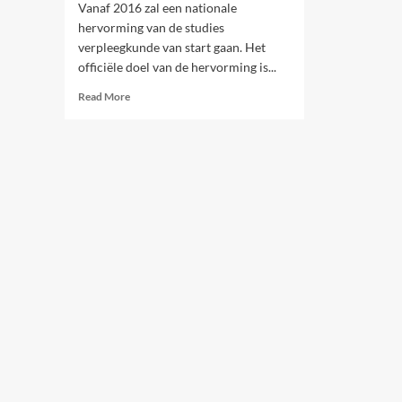
Vanaf 2016 zal een nationale
hervorming van de studies
verpleegkunde van start gaan. Het
officiële doel van de hervorming is...
Read
Read More
more
about
Moeten
studenten
verpleegkunde
straks
een
jaar
gratis
werken?