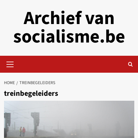
Skip
Archief van
to
content
socialisme.be
Primary
Menu
HOME
TREINBEGELEIDERS
treinbegeleiders