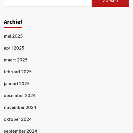
Zoeken
Interview
met
Joachim
Permentier
Archief
algemeen
secretaris
mei 2025
OVS
april 2025
maart 2025
februari 2025
januari 2025
december 2024
november 2024
oktober 2024
september 2024