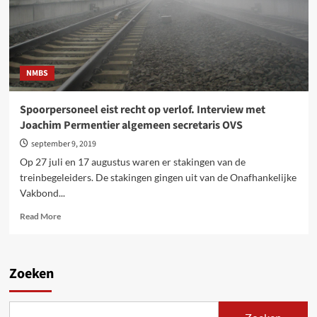
NMBS
Spoorpersoneel eist recht op verlof. Interview met
Joachim Permentier algemeen secretaris OVS
september 9, 2019
Op 27 juli en 17 augustus waren er stakingen van de
treinbegeleiders. De stakingen gingen uit van de Onafhankelijke
Vakbond...
Read
Read More
more
about
Spoorpersoneel
eist
Zoeken
recht
op
verlof.