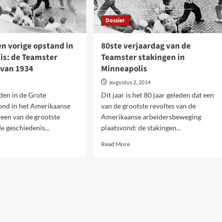
Dossier
en vorige opstand in
80ste verjaardag van de
is: de Teamster
Teamster stakingen in
 van 1934
Minneapolis
augustus 2, 2014
den in de Grote
Dit jaar is het 80 jaar geleden dat een
ond in het Amerikaanse
van de grootste revoltes van de
een van de grootste
Amerikaanse arbeidersbeweging
de geschiedenis...
plaatsvond: de stakingen...
d
Read
Read More
e
more
ut
about
ier.
80ste
verjaardag
ige
van
tand
de
Teamster
neapolis:
stakingen