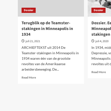
Dossier
Dossier
Terugblik op de Teamster-
Dossier. E
stakingen in Minneapolis in
Minneapol
1934
stakingen
juli 21, 2021
juli 4, 2020
ARCHIEFTEKST uit 2014 De
In 1934, mid
Teamster-stakingen in Minneapolis in
Depressie, v
1934 waren één van de grootste
Minneapolis 
revoltes van de Amerikaanse
revoltes uit 
arbeidersbeweging. De...
Rea
Read More
mor
Read
Read More
abo
more
Doss
about
Een
Terugblik
vor
op
ops
de
in
Teamster-
Min
stakingen