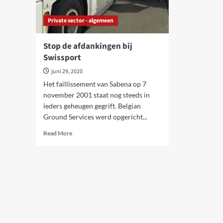
Private sector - algemeen
Stop de afdankingen bij
Swissport
juni 29, 2020
Het faillissement van Sabena op 7
november 2001 staat nog steeds in
ieders geheugen gegrift. Belgian
Ground Services werd opgericht...
Read
Read More
more
about
Stop
de
afdankingen
bij
Swissport