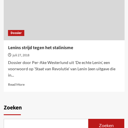
Dossier
Lenins strijd tegen het stalinisme
juli 27, 2018
Dossier door Per-Ake Westerlund uit 'De echte Lenin', een
voorwoord op 'Staat van Revolutie' van Lenin (een uitgave die
in...
Read
Read More
more
about
Lenins
strijd
Zoeken
tegen
het
stalinisme
Zoeken