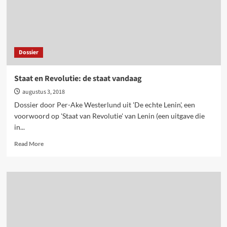
Dossier
Staat en Revolutie: de staat vandaag
augustus 3, 2018
Dossier door Per-Ake Westerlund uit 'De echte Lenin', een
voorwoord op 'Staat van Revolutie' van Lenin (een uitgave die
in...
Read
Read More
more
about
Staat
en
Revolutie:
de
staat
vandaag