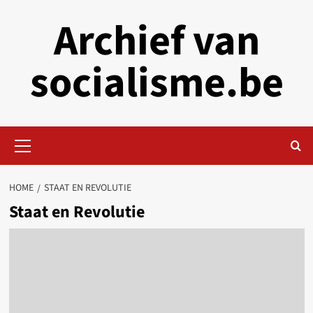
Skip
Archief van
to
content
socialisme.be
Primary
Menu
HOME
STAAT EN REVOLUTIE
Staat en Revolutie