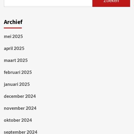
Zoeken
investeert
stad
St
Louis
Archief
in…
meer
mei 2025
politie
april 2025
maart 2025
februari 2025
januari 2025
december 2024
november 2024
oktober 2024
september 2024