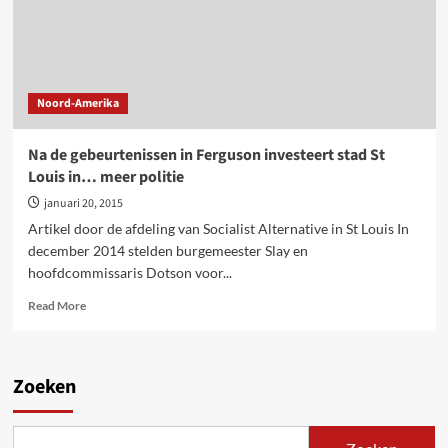
Noord-Amerika
Na de gebeurtenissen in Ferguson investeert stad St
Louis in… meer politie
januari 20, 2015
Artikel door de afdeling van Socialist Alternative in St Louis In
december 2014 stelden burgemeester Slay en
hoofdcommissaris Dotson voor...
Read
Read More
more
about
Na
de
Zoeken
gebeurtenissen
in
Ferguson