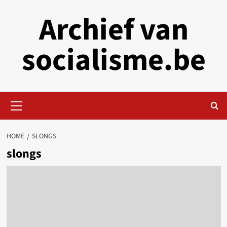
Skip
Archief van
to
content
socialisme.be
Primary
Menu
HOME
SLONGS
slongs