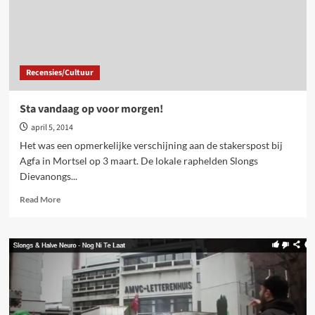
Recensies/Cultuur
Sta vandaag op voor morgen!
april 5, 2014
Het was een opmerkelijke verschijning aan de stakerspost bij
Agfa in Mortsel op 3 maart. De lokale raphelden Slongs
Dievanongs...
Read
Read More
more
about
Sta
vandaag
op
voor
morgen!