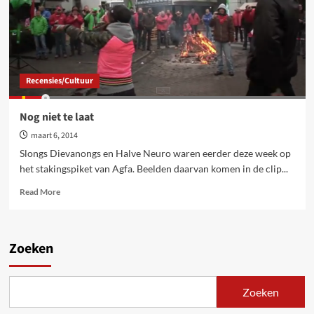
Recensies/Cultuur
Nog niet te laat
maart 6, 2014
Slongs Dievanongs en Halve Neuro waren eerder deze week op
het stakingspiket van Agfa. Beelden daarvan komen in de clip...
Read
Read More
more
about
Nog
niet
Zoeken
te
laat
Zoeken