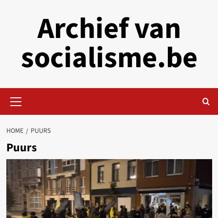
Skip
Archief van
to
content
socialisme.be
Primary
Menu
HOME
PUURS
Puurs