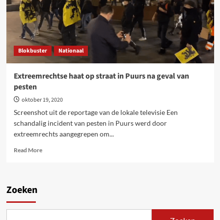
Blokbuster
Nationaal
Extreemrechtse haat op straat in Puurs na geval van
pesten
oktober 19, 2020
Screenshot uit de reportage van de lokale televisie Een
schandalig incident van pesten in Puurs werd door
extreemrechts aangegrepen om...
Read
Read More
more
about
Extreemrechtse
haat
Zoeken
op
straat
in