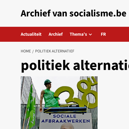
Skip
Archief van socialisme.be
to
content
Actualiteit
Archief
Thema’s
FR
HOME
POLITIEK ALTERNATIEF
politiek alternati