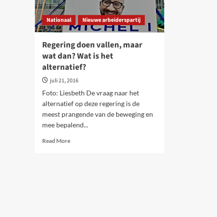
Nationaal
Nieuwe arbeiderspartij
Regering doen vallen, maar
wat dan? Wat is het
alternatief?
juli 21, 2016
Foto: Liesbeth De vraag naar het
alternatief op deze regering is de
meest prangende van de beweging en
mee bepalend...
Read
Read More
more
about
Regering
doen
vallen,
maar
wat
dan?