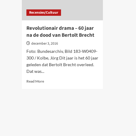
Recensies/Cultuur
Revolutionair drama – 60 jaar
na de dood van Bertolt Brecht
december 3, 2016
Foto: Bundesarchiv, Bild 183-W0409-
300 / Kolbe, Jörg Dit jaar is het 60 jaar
geleden dat Bertolt Brecht overleed.
Dat was...
Read
Read More
more
about
Revolutionair
drama
–
60
jaar
na
de