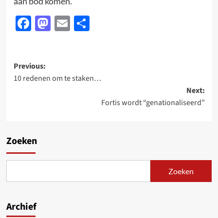
aan bod komen.
Facebook
Mastodon
Email
Delen
Post
Previous:
10 redenen om te staken…
navigation
Next:
Fortis wordt “genationaliseerd”
Zoeken
Zoeken
Archief