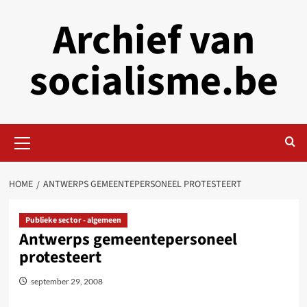
Skip
Archief van
to
content
socialisme.be
Primary
Menu
HOME
ANTWERPS GEMEENTEPERSONEEL PROTESTEERT
Publieke sector - algemeen
Antwerps gemeentepersoneel
protesteert
september 29, 2008