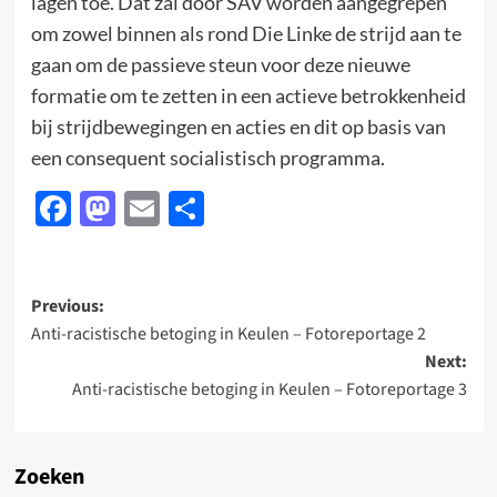
lagen toe. Dat zal door SAV worden aangegrepen
om zowel binnen als rond Die Linke de strijd aan te
gaan om de passieve steun voor deze nieuwe
formatie om te zetten in een actieve betrokkenheid
bij strijdbewegingen en acties en dit op basis van
een consequent socialistisch programma.
Facebook
Mastodon
Email
Delen
Post
Previous:
Anti-racistische betoging in Keulen – Fotoreportage 2
navigation
Next:
Anti-racistische betoging in Keulen – Fotoreportage 3
Zoeken