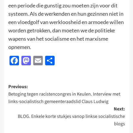
een periode die gunstig zou moeten zijn voor dit
systeem. Als de werkenden en hun gezinnen niet in
een vloedgolf van werkloosheid en armoede willen
worden getrokken, dan moeten we de politieke
wapens van het socialisme en het marxisme
opnemen.
Facebook
Mastodon
Email
Delen
Post
Previous:
Betoging tegen racistencongres in Keulen. Interview met
navigation
links-socialistisch gemeenteraadslid Claus Ludwig
Next:
BLOG. Enkele korte stukjes vanop linkse socialistische
blogs