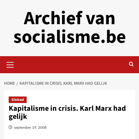
Skip
Archief van
to
content
socialisme.be
Primary
Menu
HOME
KAPITALISME IN CRISIS. KARL MARX HAD GELIJK
Globaal
Kapitalisme in crisis. Karl Marx had
gelijk
september 19, 2008