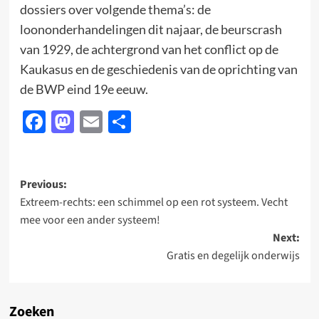
dossiers over volgende thema’s: de
loononderhandelingen dit najaar, de beurscrash
van 1929, de achtergrond van het conflict op de
Kaukasus en de geschiedenis van de oprichting van
de BWP eind 19e eeuw.
Facebook
Mastodon
Email
Delen
Post
Previous:
Extreem-rechts: een schimmel op een rot systeem. Vecht
navigation
mee voor een ander systeem!
Next:
Gratis en degelijk onderwijs
Zoeken