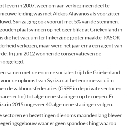
t leven in 2007, weer om aan verkiezingen deel te
 nieuwe leiding was met Alekos Alavanos als voorzitter.
geduwd. Syriza ging ook vooruit met 5% van de stemmen.
 zouden plaatsvinden op het ogenblik dat Griekenland in
is die het vacuüm ter linkerzijde groter maakte. PASOK
derheid verkozen, maar werd het jaar erna een agent van
de. In juni 2012 wonnen de conservatieven de
 opgelegd.
jen samen met de enorme sociale strijd die Griekenland
 voor de opkomst van Syriza dat het enorme vacuüm
nen de vakbondsfederaties (GSEE in de private sector en
are sector) tot algemene stakingen op te roepen. Er
iza in 2015 ongeveer 40 algemene stakingen volgen.
de sectoren en bezettingen die soms maandenlang bleven
n regeringsgebouw waar er geen spandoek hing waarop