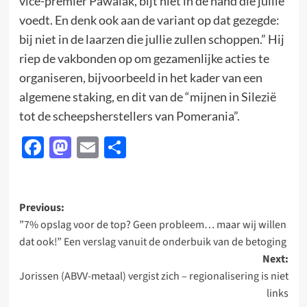
vice-premier Pawalak, bijt niet in de hand die jullie
voedt. En denk ook aan de variant op dat gezegde:
bij niet in de laarzen die jullie zullen schoppen.” Hij
riep de vakbonden op om gezamenlijke acties te
organiseren, bijvoorbeeld in het kader van een
algemene staking, en dit van de “mijnen in Silezië
tot de scheepsherstellers van Pomerania”.
Facebook
Mastodon
Email
Delen
Post
Previous:
”7% opslag voor de top? Geen probleem… maar wij willen
navigation
dat ook!” Een verslag vanuit de onderbuik van de betoging
Next:
Jorissen (ABVV-metaal) vergist zich – regionalisering is niet
links