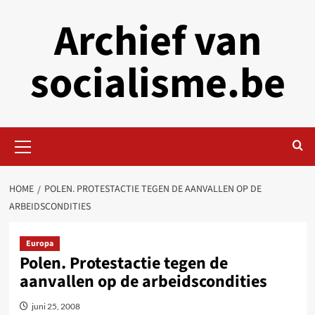
Skip
Archief van
to
content
socialisme.be
Primary
Menu
HOME
POLEN. PROTESTACTIE TEGEN DE AANVALLEN OP DE
ARBEIDSCONDITIES
Europa
Polen. Protestactie tegen de
aanvallen op de arbeidscondities
juni 25, 2008