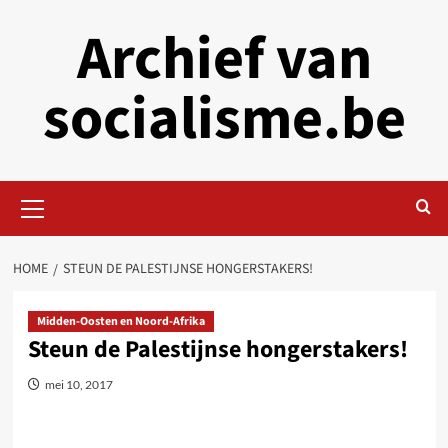
Skip
Archief van
to
content
socialisme.be
Primary
Menu
HOME
STEUN DE PALESTIJNSE HONGERSTAKERS!
Midden-Oosten en Noord-Afrika
Steun de Palestijnse hongerstakers!
mei 10, 2017