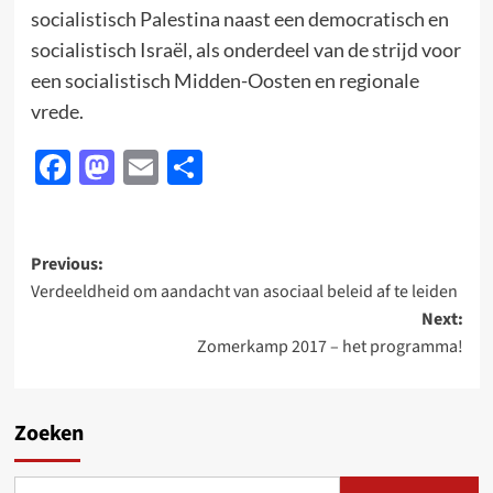
socialistisch Palestina naast een democratisch en
socialistisch Israël, als onderdeel van de strijd voor
een socialistisch Midden-Oosten en regionale
vrede.
Facebook
Mastodon
Email
Delen
Post
Previous:
Verdeeldheid om aandacht van asociaal beleid af te leiden
navigation
Next:
Zomerkamp 2017 – het programma!
Zoeken