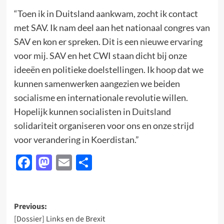
“Toen ik in Duitsland aankwam, zocht ik contact
met SAV. Ik nam deel aan het nationaal congres van
SAV en kon er spreken. Dit is een nieuwe ervaring
voor mij. SAV en het CWI staan dicht bij onze
ideeën en politieke doelstellingen. Ik hoop dat we
kunnen samenwerken aangezien we beiden
socialisme en internationale revolutie willen.
Hopelijk kunnen socialisten in Duitsland
solidariteit organiseren voor ons en onze strijd
voor verandering in Koerdistan.”
Facebook
Mastodon
Email
Delen
Post
Previous:
[Dossier] Links en de Brexit