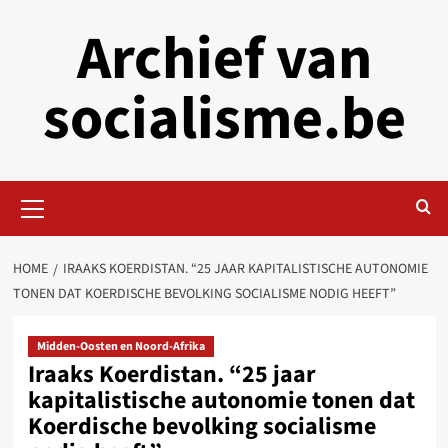
Skip
Archief van
to
content
socialisme.be
Primary
Menu
HOME
IRAAKS KOERDISTAN. “25 JAAR KAPITALISTISCHE AUTONOMIE
TONEN DAT KOERDISCHE BEVOLKING SOCIALISME NODIG HEEFT”
Midden-Oosten en Noord-Afrika
Iraaks Koerdistan. “25 jaar
kapitalistische autonomie tonen dat
Koerdische bevolking socialisme