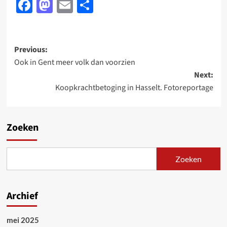
Facebook
Mastodon
Email
Delen
Post
Previous:
Ook in Gent meer volk dan voorzien
navigation
Next:
Koopkrachtbetoging in Hasselt. Fotoreportage
Zoeken
Zoeken
Archief
mei 2025